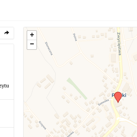
+
−
zytu