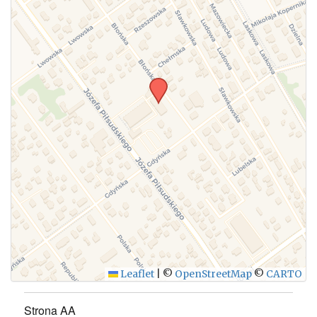
Leaflet
|
©
OpenStreetMap
©
CARTO
Strona AA