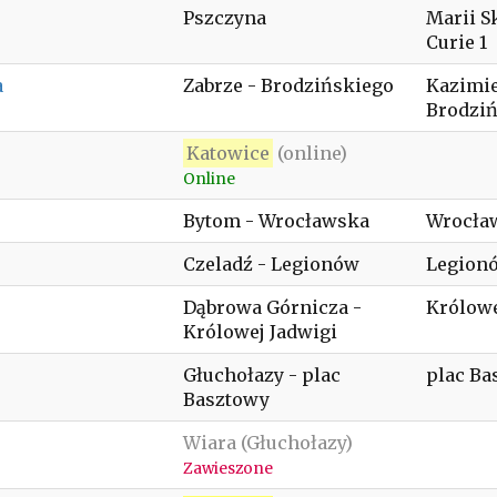
Pszczyna
Marii S
Curie 1
a
Zabrze - Brodzińskiego
Kazimi
Brodziń
Katowice
(online)
Online
Bytom - Wrocławska
Wrocła
Czeladź - Legionów
Legion
Dąbrowa Górnicza -
Królowe
Królowej Jadwigi
Głuchołazy - plac
plac Ba
Basztowy
Wiara (Głuchołazy)
Zawieszone