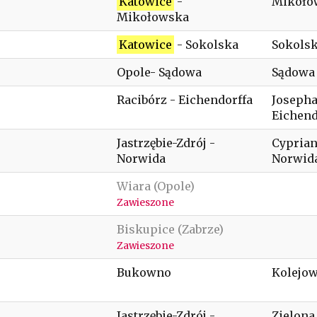
Katowice
-
Mikoło
Mikołowska
Katowice
- Sokolska
Sokolsk
Opole- Sądowa
Sądowa
Racibórz - Eichendorffa
Josepha
Eichend
Jastrzębie-Zdrój -
Cyprian
Norwida
Norwida
Wiara (Opole)
Zawieszone
Biskupice (Zabrze)
Zawieszone
Bukowno
Kolejow
Jastrzębie-Zdrój -
Zielona