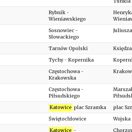
Tunkla 
Rybnik -
Henryk
Wieniawskiego
Wienia
Sosnowiec -
Juliusz
Słowackiego
Tarnów Opolski
Księdza
Tychy - Kopernika
Koperni
Częstochowa -
Krakows
Krakowska
Częstochowa -
Marszał
Piłsudskiego
Piłsuds
Katowice
plac Szramka
plac Sz
Świętochłowice
Wojska 
Katowice
-
Chorzo