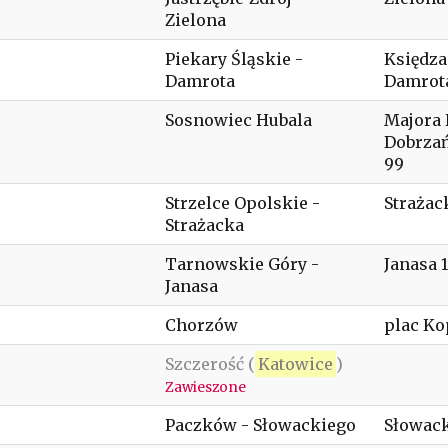
Zielona
Piekary Śląskie -
Księdza
Damrota
Damrota
Sosnowiec Hubala
Majora
Dobrza
99
Strzelce Opolskie -
Strażac
Strażacka
Tarnowskie Góry -
Janasa 
Janasa
Chorzów
plac Ko
Szczerość (
Katowice
)
Zawieszone
Paczków - Słowackiego
Słowack