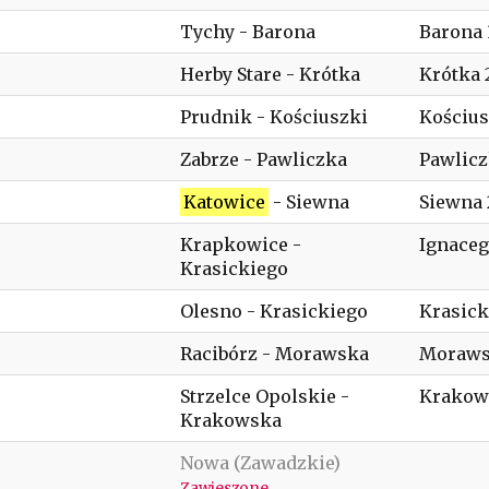
Tychy - Barona
Barona 
Herby Stare - Krótka
Krótka 
Prudnik - Kościuszki
Kościus
Zabrze - Pawliczka
Pawlicz
Katowice
- Siewna
Siewna 
Krapkowice -
Ignaceg
Krasickiego
Olesno - Krasickiego
Krasick
Racibórz - Morawska
Moraws
Strzelce Opolskie -
Krakow
Krakowska
Nowa (Zawadzkie)
Zawieszone