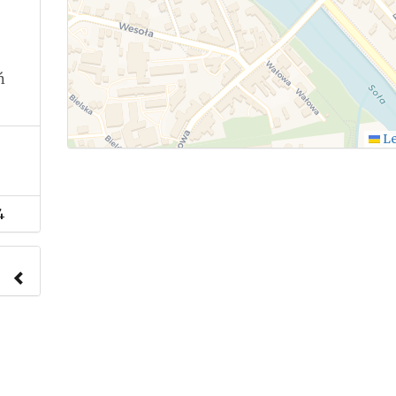
ń
Le
4
nach