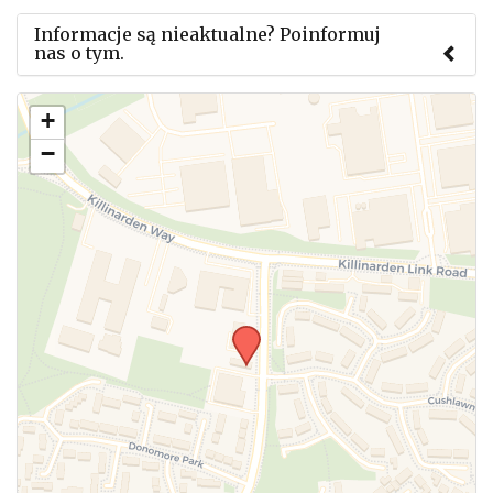
Informacje są nieaktualne? Poinformuj
nas o tym.
Użyj tego formularza aby przesłać informację o
+
zmianach w powyższym mityngu.
−