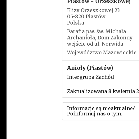
Piastów - Orzeszkowej
Elizy Orzeszkowej 23
05-820 Piastów
Polska
Parafia p.w. św. Michała
Archanioła, Dom Zakonny
wejście od ul. Norwida
Województwo Mazowieckie
Anioły (Piastów)
Intergrupa Zachód
Zaktualizowana 8 kwietnia 
Informacje są nieaktualne?
Poinformuj nas o tym.
Użyj tego formularza aby
przesłać informację o zmia