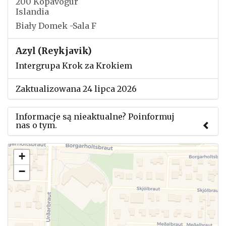
200 Kópavogur
Islandia
Biały Domek -Sala F
Azyl (Reykjavik)
Intergrupa Krok za Krokiem
Zaktualizowana 24 lipca 2026
Informacje są nieaktualne? Poinformuj
nas o tym.
Użyj tego formularza aby przesłać informację o
+
zmianach w powyższym mityngu.
−