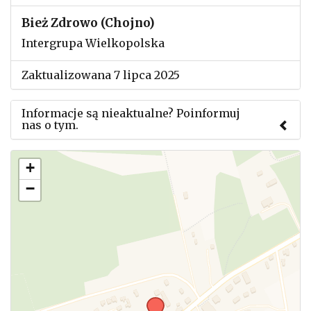
Bież Zdrowo (Chojno)
Intergrupa Wielkopolska
Zaktualizowana 7 lipca 2025
Informacje są nieaktualne? Poinformuj
nas o tym.
Użyj tego formularza aby przesłać informację o
+
zmianach w powyższym mityngu.
−