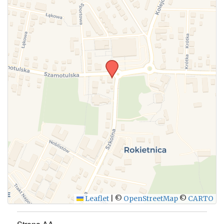
WYŚLIJ
Leaflet
|
©
OpenStreetMap
©
CARTO