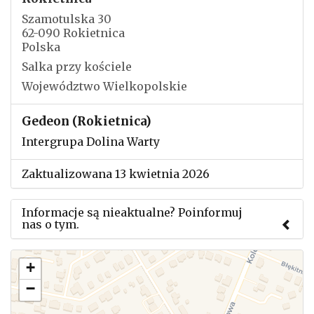
Szamotulska 30
62-090 Rokietnica
Polska
Salka przy kościele
Województwo Wielkopolskie
Gedeon (Rokietnica)
Intergrupa Dolina Warty
Zaktualizowana 13 kwietnia 2026
Informacje są nieaktualne? Poinformuj
nas o tym.
Użyj tego formularza aby przesłać informację o
+
zmianach w powyższym mityngu.
−