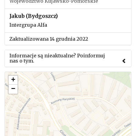
Województwo Kujawsko-Pomorskie
Jakub (Bydgoszcz)
Intergrupa Alfa
Zaktualizowana 14 grudnia 2022
Informacje są nieaktualne? Poinformuj
nas o tym.
Użyj tego formularza aby przesłać informację o
+
zmianach w powyższym mityngu.
−