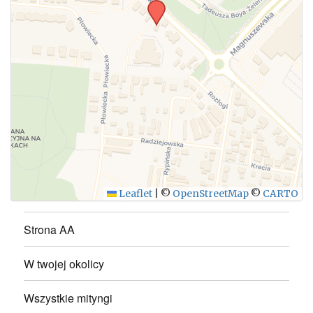
WYŚLIJ
Leaflet
|
©
OpenStreetMap
©
CARTO
Strona AA
W twojej okolicy
Wszystkie mityngi