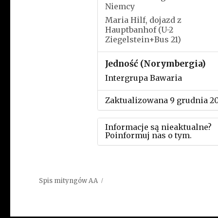
Niemcy
Maria Hilf, dojazd z
Hauptbanhof (U-2
Ziegelstein+Bus 21)
Jedność (Norymbergia)
Intergrupa Bawaria
Zaktualizowana 9 grudnia 2
Informacje są nieaktualne?
Poinformuj nas o tym.
Użyj tego formularza aby
przesłać informację o zmia
Spis mityngów AA
w powyższym mityngu.