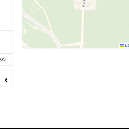
Le
025
nach