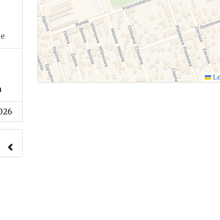
ie
Le
a
026
nach