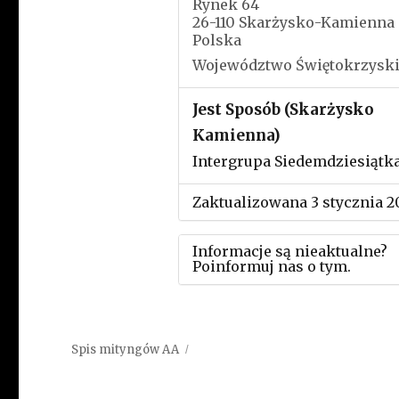
Rynek 64
26-110 Skarżysko-Kamienna
Polska
Województwo Świętokrzysk
Jest Sposób (Skarżysko
Kamienna)
Intergrupa Siedemdziesiątk
Zaktualizowana 3 stycznia 2
Informacje są nieaktualne?
Poinformuj nas o tym.
Użyj tego formularza aby
przesłać informację o zmia
Spis mityngów AA
w powyższym mityngu.