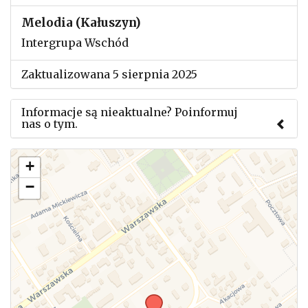
Melodia (Kałuszyn)
Intergrupa Wschód
Zaktualizowana 5 sierpnia 2025
Informacje są nieaktualne? Poinformuj
nas o tym.
Użyj tego formularza aby przesłać informację o
+
zmianach w powyższym mityngu.
−