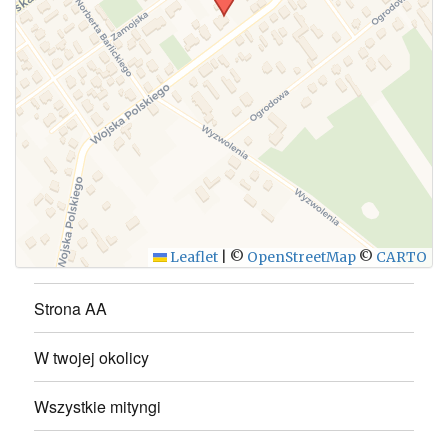
WYŚLIJ
Leaflet
|
©
OpenStreetMap
©
CARTO
Strona AA
W twojej okolicy
Wszystkie mityngi