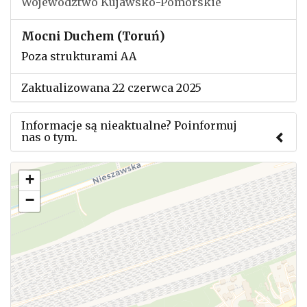
Województwo Kujawsko-Pomorskie
Mocni Duchem (Toruń)
Poza strukturami AA
Zaktualizowana 22 czerwca 2025
Informacje są nieaktualne? Poinformuj
nas o tym.
Użyj tego formularza aby przesłać informację o
+
zmianach w powyższym mityngu.
−