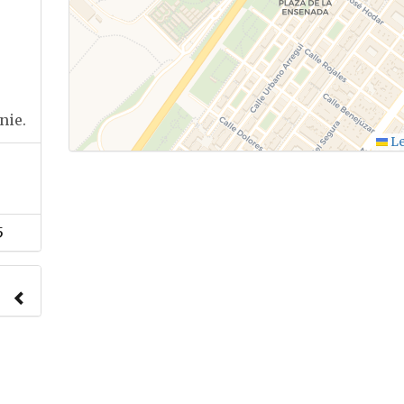
nie.
Le
5
nach