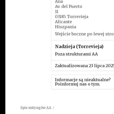
Ana
Av. del Puerto
11
03185 Torrevieja
Alicante
Hiszpania
Wejście boczne po lewej stro
Nadzieja (Torrevieja)
Poza strukturami AA
Zaktualizowana 23 lipca 202
Informacje są nieaktualne?
Poinformuj nas o tym.
Użyj tego formularza aby
przesłać informację o zmia
Spis mityngów AA
w powyższym mityngu.