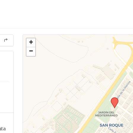
+
−
nta