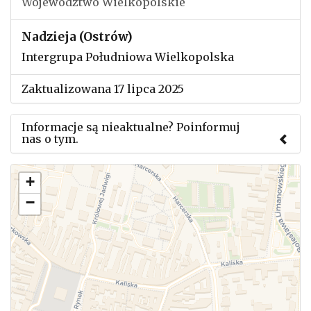
Województwo Wielkopolskie
Nadzieja (Ostrów)
Intergrupa Południowa Wielkopolska
Zaktualizowana 17 lipca 2025
Informacje są nieaktualne? Poinformuj
nas o tym.
Użyj tego formularza aby przesłać informację o
+
zmianach w powyższym mityngu.
−