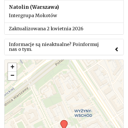
Natolin (Warszawa)
Intergrupa Mokotów
Zaktualizowana 2 kwietnia 2026
Informacje są nieaktualne? Poinformuj
nas o tym.
Użyj tego formularza aby przesłać informację o
+
zmianach w powyższym mityngu.
−