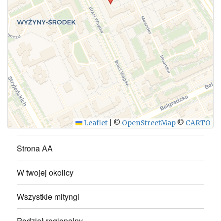
WYŚLIJ
Leaflet
|
©
OpenStreetMap
©
CARTO
Strona AA
W twojej okolicy
Wszystkie mityngi
Podział regionalny