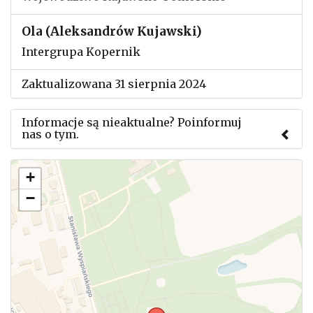
Ola (Aleksandrów Kujawski)
Intergrupa Kopernik
Zaktualizowana 31 sierpnia 2024
Informacje są nieaktualne? Poinformuj
nas o tym.
Użyj tego formularza aby przesłać informację o
+
zmianach w powyższym mityngu.
−