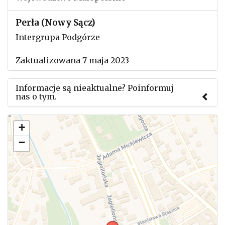
Perła (Nowy Sącz)
Intergrupa Podgórze
Zaktualizowana 7 maja 2023
Informacje są nieaktualne? Poinformuj
nas o tym.
Użyj tego formularza aby przesłać informację o
+
zmianach w powyższym mityngu.
−