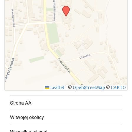
WYŚLIJ
Leaflet
|
©
OpenStreetMap
©
CARTO
Strona AA
W twojej okolicy
Wszystkie mityngi