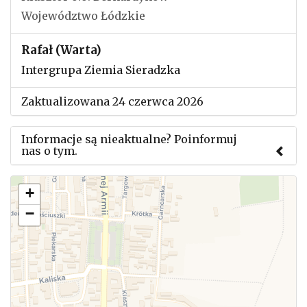
Województwo Łódzkie
Rafał (Warta)
Intergrupa Ziemia Sieradzka
Zaktualizowana 24 czerwca 2026
Informacje są nieaktualne? Poinformuj
nas o tym.
Użyj tego formularza aby przesłać informację o
+
zmianach w powyższym mityngu.
−