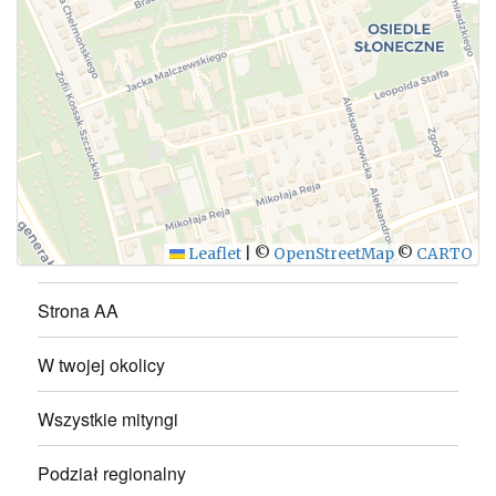
WYŚLIJ
Leaflet
|
©
OpenStreetMap
©
CARTO
Strona AA
W twojej okolicy
Wszystkie mityngi
Podział regionalny