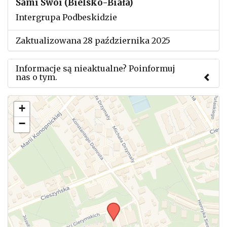
Sami Swoi (Bielsko-Biała)
Intergrupa Podbeskidzie
Zaktualizowana 28 października 2025
Informacje są nieaktualne? Poinformuj
nas o tym.
Użyj tego formularza aby przesłać informację o
+
zmianach w powyższym mityngu.
−