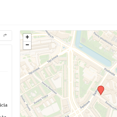
+
−
icia
.