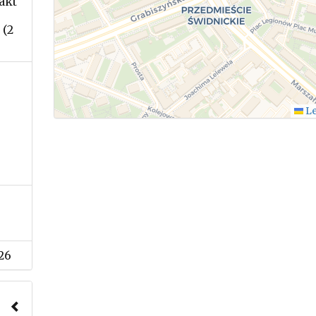
akt
 (2
Le
26