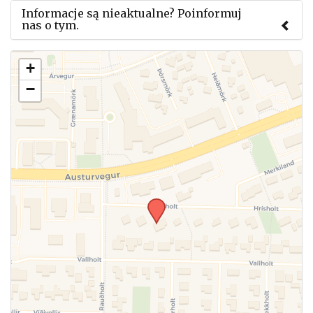
Informacje są nieaktualne? Poinformuj
nas o tym.
Użyj tego formularza aby przesłać informację o
+
zmianach w powyższym mityngu.
−