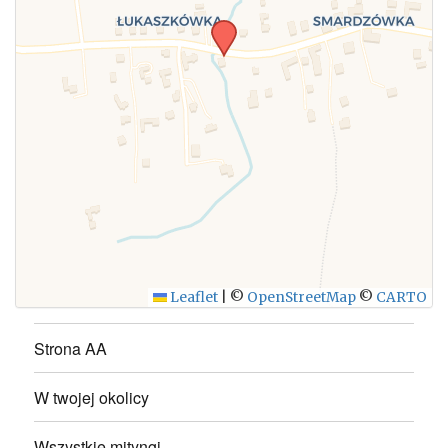
WYŚLIJ
Leaflet
|
©
OpenStreetMap
©
CARTO
Strona AA
W twojej okolicy
Wszystkie mityngi