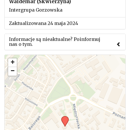
Waldemar (Skwierzyna)
Intergrupa Gorzowska
Zaktualizowana 24 maja 2024
Informacje są nieaktualne? Poinformuj
nas o tym.
Użyj tego formularza aby przesłać informację o
+
zmianach w powyższym mityngu.
−