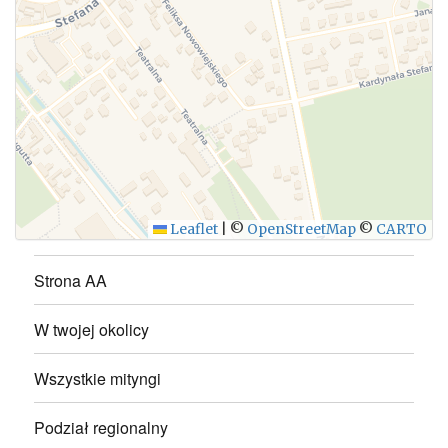
WYŚLIJ
Leaflet
|
©
OpenStreetMap
©
CARTO
Strona AA
W twojej okolicy
Wszystkie mityngi
Podział regionalny