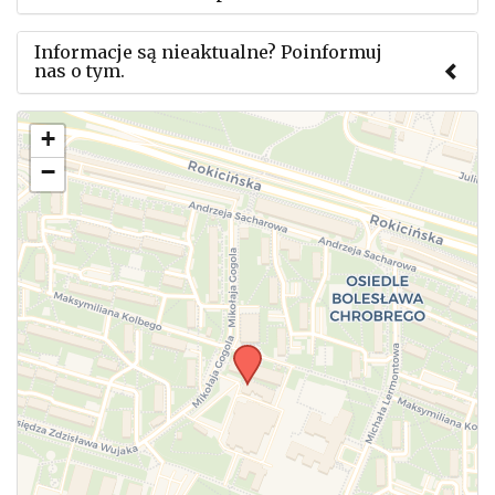
Informacje są nieaktualne? Poinformuj
nas o tym.
Użyj tego formularza aby przesłać informację o
+
zmianach w powyższym mityngu.
−