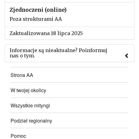
Zjednoczeni (online)
Poza strukturami AA
Zaktualizowana 18 lipca 2025
Informacje są nieaktualne? Poinformuj
nas o tym.
Użyj tego formularza aby przesłać informację o
Strona AA
zmianach w powyższym mityngu.
W twojej okolicy
Wszystkie mityngi
Podział regionalny
Pomoc