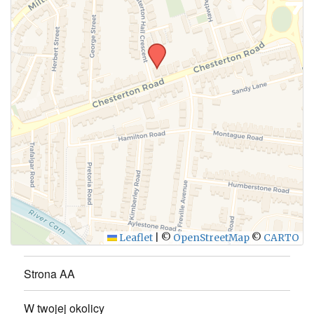
Leaflet
|
©
OpenStreetMap
©
CARTO
Strona AA
W twojej okolicy