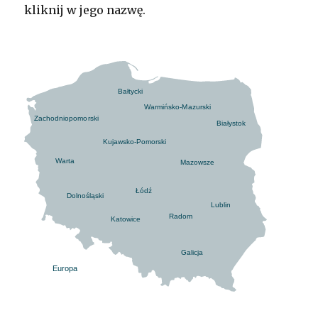
kliknij w jego nazwę.
Bałtycki
Warmińsko-Mazurski
Zachodniopomorski
Białystok
Kujawsko-Pomorski
Warta
Mazowsze
Łódź
Dolnośląski
Lublin
Radom
Katowice
Galicja
Europa