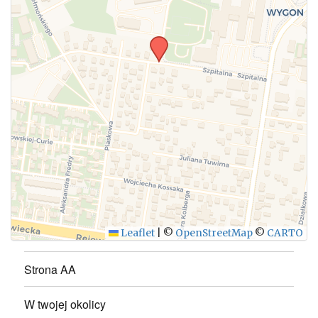
Leaflet
|
©
OpenStreetMap
©
CARTO
Strona AA
W twojej okolicy