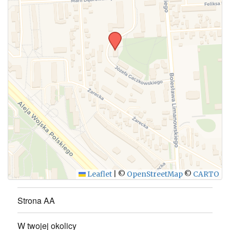
Leaflet
|
©
OpenStreetMap
©
CARTO
Strona AA
W twojej okolicy