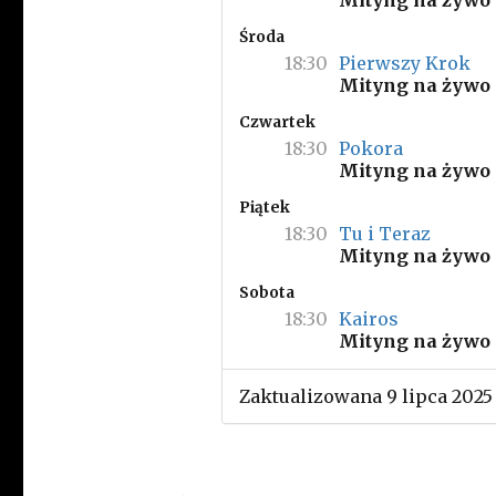
Mityng na żywo
Środa
18:30
Pierwszy Krok
Mityng na żywo
Czwartek
18:30
Pokora
Mityng na żywo
Piątek
18:30
Tu i Teraz
Mityng na żywo
Sobota
18:30
Kairos
Mityng na żywo
Zaktualizowana 9 lipca 2025