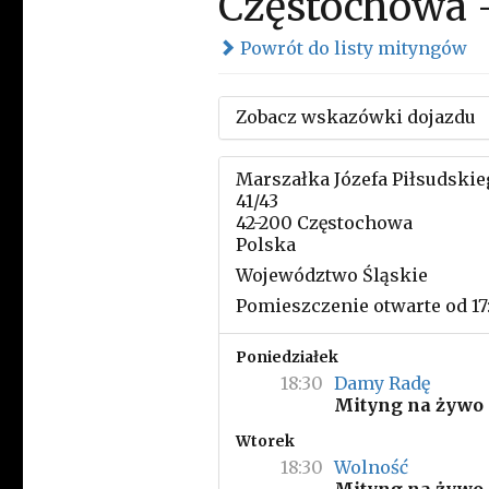
Częstochowa -
Powrót do listy mityngów
Zobacz wskazówki dojazdu
Marszałka Józefa Piłsudskie
41/43
42-200 Częstochowa
Polska
Województwo Śląskie
Pomieszczenie otwarte od 17:
Poniedziałek
18:30
Damy Radę
Mityng na żywo
Wtorek
18:30
Wolność