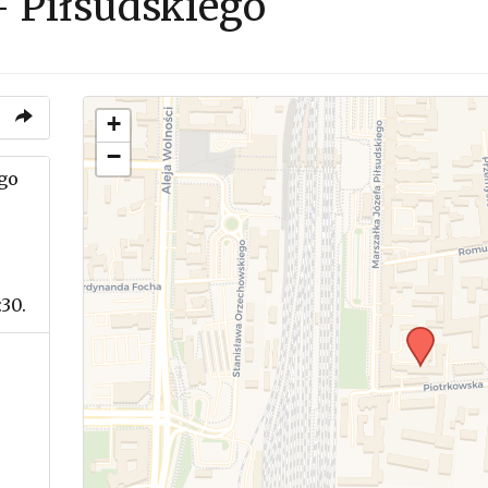
 Piłsudskiego
+
−
go
30.