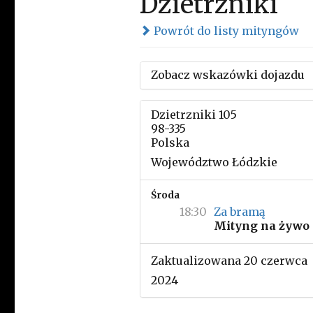
Dzietrzniki
Powrót do listy mityngów
Zobacz wskazówki dojazdu
Dzietrzniki 105
98-335
Polska
Województwo Łódzkie
Środa
18:30
Za bramą
Mityng na żywo
Zaktualizowana 20 czerwca
2024