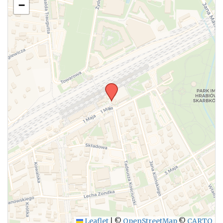
−
Leaflet
|
©
OpenStreetMap
©
CARTO