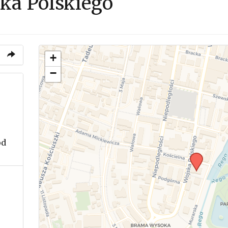
ska Polskiego
+
−
od