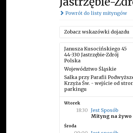
Jastrzębie-Zd
Powrót do listy mityngów
Zobacz wskazówki dojazdu
Janusza Kusocińskiego 45
44-330 Jastrzębie-Zdrój
Polska
Województwo Śląskie
Salka przy Parafii Podwyższ
Krzyża Św. - wejście od stro
parkingu
Wtorek
18:30
Jest Sposób
Mityng na żywo
Środa