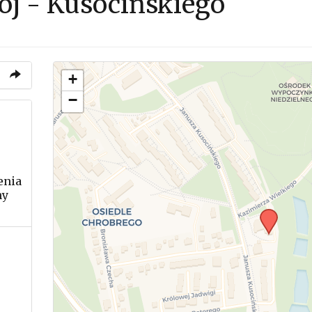
rój - Kusocińskiego
+
−
enia
ny