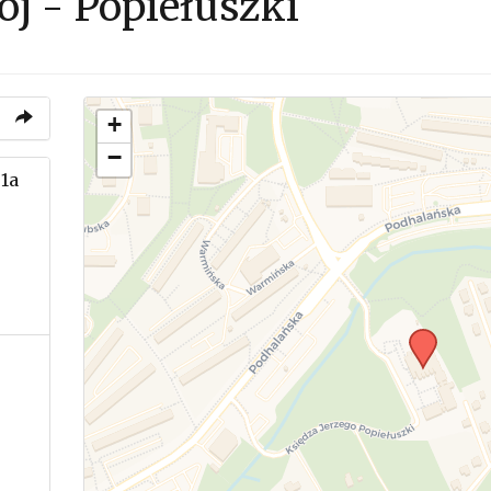
ój - Popiełuszki
+
−
1a