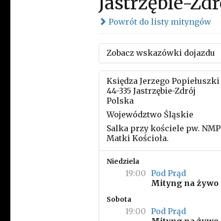
Jastrzębie-Zdr
Powrót do listy mityngów
Zobacz wskazówki dojazdu
Księdza Jerzego Popiełuszki 
44-335 Jastrzębie-Zdrój
Polska
Województwo Śląskie
Salka przy kościele pw. NMP
Matki Kościoła.
Niedziela
19:00
Pod Prąd
Mityng na żywo
Sobota
19:00
Pod Prąd