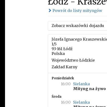
Łódź - Krasz
Powrót do listy mityngów
Zobacz wskazówki dojazdu
Józefa Ignacego Kraszewski
1/5
93-161 Łódź
Polska
Województwo Łódzkie
Zakład Karny
Poniedziałek
16:00
Sielanka
Mityng na żywo
Środa
16:00
Sielanka