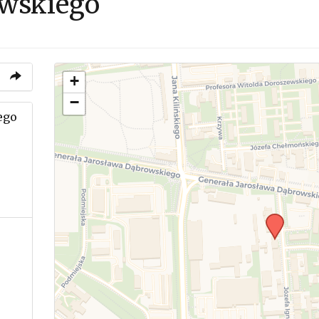
ewskiego
+
−
ego