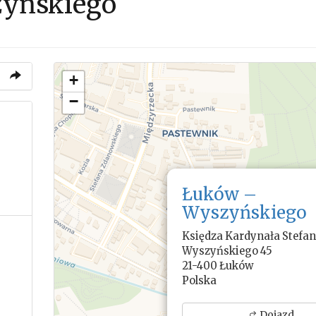
yńskiego
+
−
Łuków –
Wyszyńskiego
Księdza Kardynała Stefa
Wyszyńskiego 45
21-400 Łuków
Polska
Dojazd