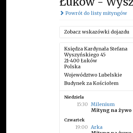
Łuków - Wysz
Powrót do listy mityngów
Zobacz wskazówki dojazdu
Księdza Kardynała Stefana
Wyszyńskiego 45
21-400 Łuków
Polska
Województwo Lubelskie
Budynek za Kościołem
Niedziela
15:30
Milenium
Mityng na żywo
Czwartek
19:00
Arka