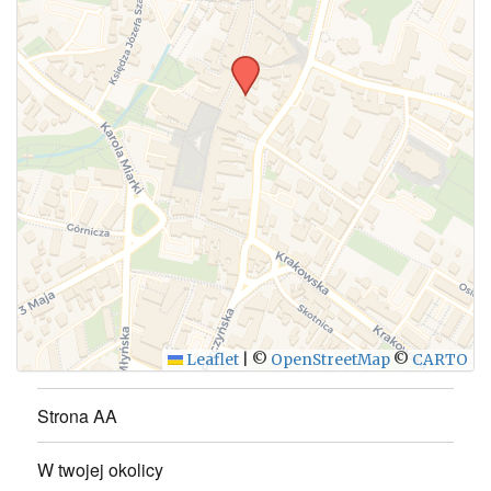
Leaflet
|
©
OpenStreetMap
©
CARTO
Strona AA
W twojej okolicy