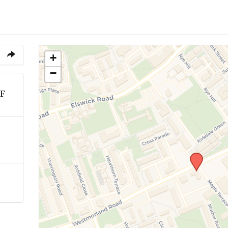
+
−
SF