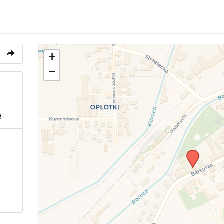
+
−
e