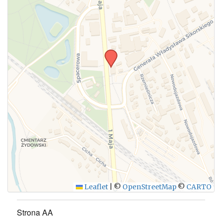
Leaflet
|
©
OpenStreetMap
©
CARTO
Strona AA