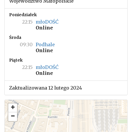
Województwo Małopolskie
Poniedziałek
22:15
młoDOŚĆ
Online
Środa
09:30
Podhale
Online
Piątek
22:15
młoDOŚĆ
Online
Zaktualizowana 12 lutego 2024
+
−