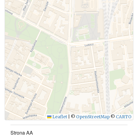
Leaflet
|
©
OpenStreetMap
©
CARTO
Strona AA