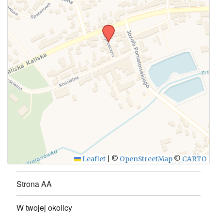
Leaflet
|
©
OpenStreetMap
©
CARTO
Strona AA
W twojej okolicy