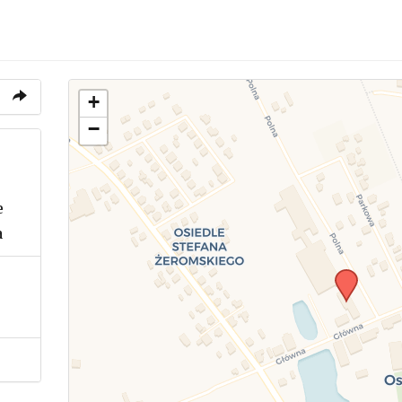
+
−
e
a