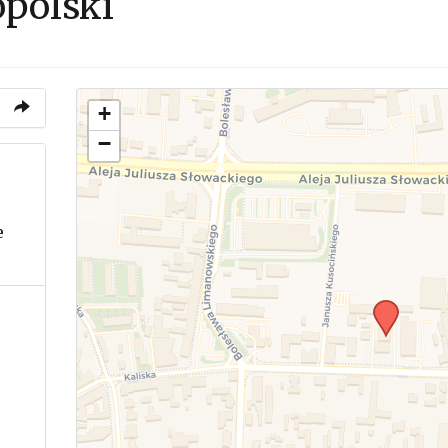
polski
+
−
e