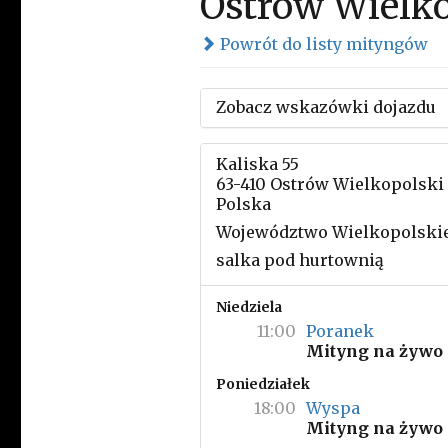
Ostrów Wielko
Powrót do listy mityngów
Zobacz wskazówki dojazdu
Kaliska 55
63-410 Ostrów Wielkopolski
Polska
Województwo Wielkopolski
salka pod hurtownią
Niedziela
11:00
Poranek
Mityng na żywo
Poniedziałek
18:00
Wyspa
Mityng na żywo