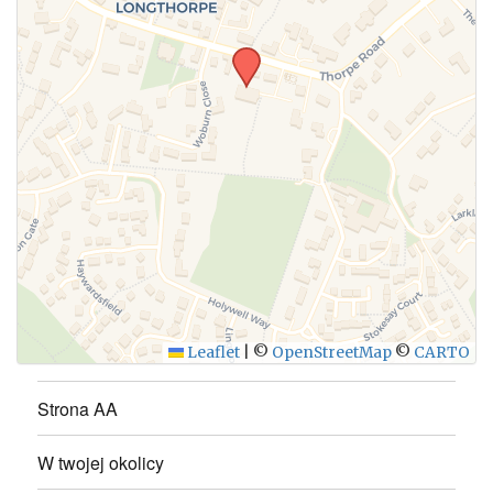
Leaflet
|
©
OpenStreetMap
©
CARTO
Strona AA
W twojej okolicy