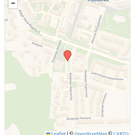
−
Leaflet
|
©
OpenStreetMap
©
CARTO