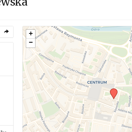
ewska
+
−